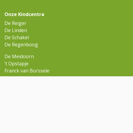
Onze Kindcentra
De Reiger
De Linden
De Schakel
De Regenboog
De Meidoorn
’t Opstapje
Franck van Borssele
Ga snel naar
Omniskindcentra.nl
Contact
Rondleiding aanvragen
Contact
opstapje@omnisscholen.nl
(0113) 65 30 10