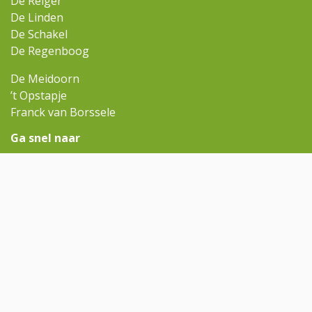
De Reiger
De Linden
De Schakel
De Regenboog
De Meidoorn
’t Opstapje
Franck van Borssele
Ga snel naar
Omniskindcentra.nl
Contact
Rondleiding aanvragen
Contact
opstapje@omnisscholen.nl
(0113) 65 30 10
Volg ons op Facebook