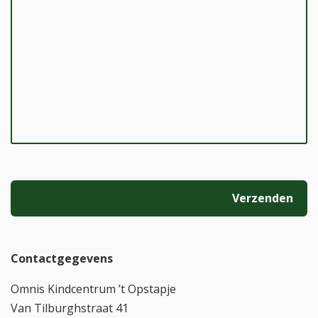
Gelieve
dit veld
leeg te
laten.
Contactgegevens
Omnis Kindcentrum ’t Opstapje
Van Tilburghstraat 41